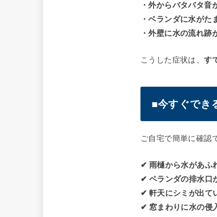
・外からバタバタ音
・ベランダに水がた
・外壁に水の流れ跡
こうした症状は、
す
■今すぐでき
ご自宅で簡単に確認
✔ 雨樋から水があふ
✔ ベランダの排水口
✔ 軒天にシミが出て
✔ 窓まわりに水の侵