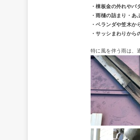
・棟板金の外れやバ
・雨樋の詰まり・あ
・ベランダや笠木か
・サッシまわりから
特に風を伴う雨は、