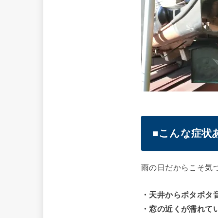
■こんな症状
雨の日だからこそ気
・天井からポタポタ
・窓の近くが濡れて