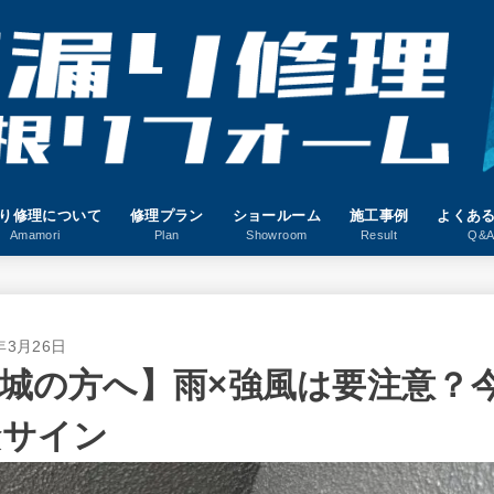
り修理について
修理プラン
ショールーム
施工事例
よくあ
Amamori
Plan
Showroom
Result
Q&
年3月26日
城の方へ】雨×強風は要注意？
険サイン