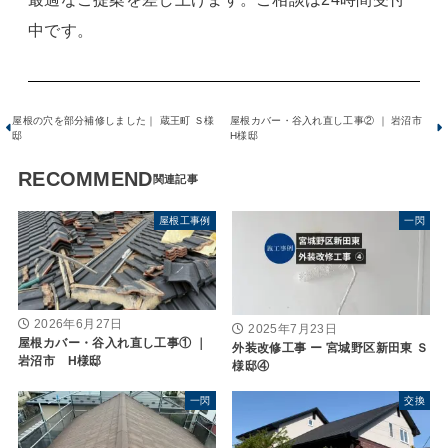
中です。
屋根の穴を部分補修しました｜ 蔵王町 Ｓ様
屋根カバー・谷入れ直し工事② ｜ 岩沼市
邸
H様邸
RECOMMEND
屋根工事例
一閃
2026年6月27日
2025年7月23日
屋根カバー・谷入れ直し工事① ｜
外装改修工事 ー 宮城野区新田東 Ｓ
岩沼市 H様邸
様邸④
一閃
交換