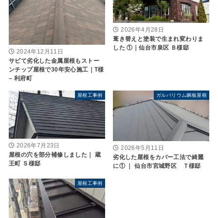
2026年4月28日
葺き替えと塗装で生まれ変わりま
した ①｜仙台市泉区 Ｂ様邸
2024年12月11日
サビて劣化した金属屋根もストー
ンチップ屋根で30年安心施工｜T様
– 利府町
屋根工事例
ガルバリウム鋼板屋根
2026年7月23日
2026年5月11日
屋根の穴を部分補修しました｜ 蔵
劣化した屋根をカバー工法で綺麗
王町 Ｓ様邸
に① ｜ 仙台市宮城野区 Ｔ様邸
屋根工事例