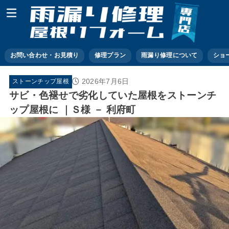
お問い合わせ・お見積り
修理プラン
雨漏り修理について
ショ
2026年7月6日
ストーンチップ屋根
サビ・色褪せで劣化していた屋根をストーンチ
ップ屋根に ｜Ｓ様 － 利府町