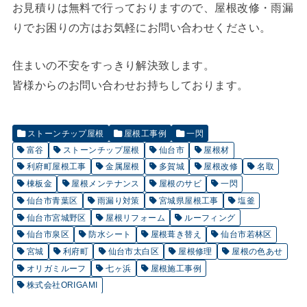
お見積りは無料で行っておりますので、屋根改修・雨漏
りでお困りの方はお気軽にお問い合わせください。
住まいの不安をすっきり解決致します。
皆様からのお問い合わせお持ちしております。
ストーンチップ屋根
屋根工事例
一閃
富谷
ストーンチップ屋根
仙台市
屋根材
利府町屋根工事
金属屋根
多賀城
屋根改修
名取
棟板金
屋根メンテナンス
屋根のサビ
一閃
仙台市青葉区
雨漏り対策
宮城県屋根工事
塩釜
仙台市宮城野区
屋根リフォーム
ルーフィング
仙台市泉区
防水シート
屋根葺き替え
仙台市若林区
宮城
利府町
仙台市太白区
屋根修理
屋根の色あせ
オリガミルーフ
七ヶ浜
屋根施工事例
株式会社ORIGAMI