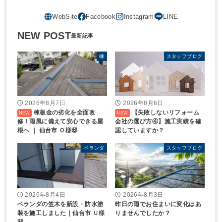
NEW POST
棟
スタッフブログ
2026年8月7日
2026年8月6日
棟板金の劣化を全面改
【失敗しないリフォーム
修！雨風に備えて安心できる屋
会社の選び方④】施工実績を確
根へ ｜ 仙台市 Ｏ様邸
認していますか？
ベランダ
スタッフブログ
2026年8月4日
2026年8月3日
ベランダの笠木を新設・防水塗
昨日の雨でお住まいに変化はあ
装を施工しました｜仙台市 Ｕ様
りませんでしたか？