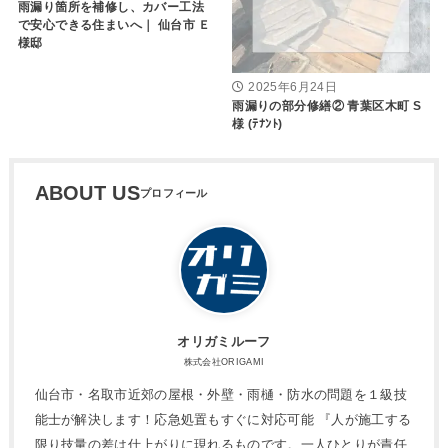
雨漏り箇所を補修し、カバー工法
で安心できる住まいへ｜ 仙台市 Ｅ
様邸
2025年6月24日
雨漏りの部分修繕② 青葉区木町 S
様 (ﾃﾅﾝﾄ)
ABOUT US
オリガミルーフ
株式会社ORIGAMI
仙台市・名取市近郊の屋根・外壁・雨樋・防水の問題を１級技
能士が解決します！応急処置もすぐに対応可能 『人が施工する
限り技量の差は仕上がりに現れるものです。一人ひとりが責任