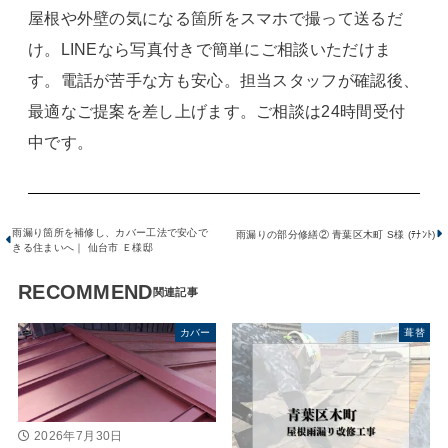
屋根や外壁の気になる箇所をスマホで撮って送るだ
け。LINEなら写真付きで簡単にご相談いただけま
す。電話が苦手な方も安心。担当スタッフが確認後、
最適なご提案を差し上げます。ご相談は24時間受付
中です。
雨漏り箇所を補修し、カバー工法で安心で
雨漏りの部分修繕② 青葉区木町 S様 (ﾃﾅﾝﾄ)
きる住まいへ｜ 仙台市 Ｅ様邸
RECOMMEND
カバー
葺替
2026年7月30日