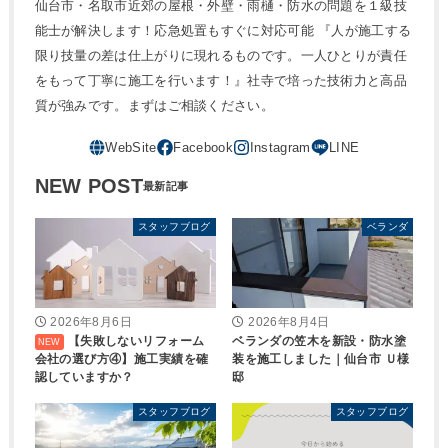
仙台市・名取市近郊の屋根・外壁・雨樋・防水の問題を１級技
能士が解決します！応急処置もすぐに対応可能 『人が施工する
限り技量の差は仕上がりに現れるものです。一人ひとりが責任
をもって丁寧に施工を行います！』社寺で培った技術力と高品
質が強みです。まずはご相談ください。
NEW POST
スタッフブログ
ベランダ
2026年8月6日
2026年8月4日
【失敗しないリフォーム
ベランダの笠木を新設・防水塗
会社の選び方④】施工実績を確
装を施工しました｜仙台市 Ｕ様
認していますか？
邸
スタッフブログ
スタッフブログ