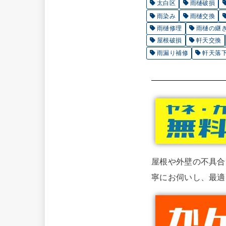
太白区
雨樋破損
雨染み
雨樋交換
雨樋修理
雨樋の継
屋根破損
軒天交換
雨漏り補修
軒天落
屋根や外壁の不具合
寧にお伺いし、最適