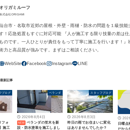
オリガミルーフ
株式会社ORIGAMI
仙台市・名取市近郊の屋根・外壁・雨樋・防水の問題を１級技能
す！応急処置もすぐに対応可能 『人が施工する限り技量の差は仕
ものです。一人ひとりが責任をもって丁寧に施工を行います！』
術力と高品質が強みです。まずはご相談ください。
フブログ
ベランダ
スタッフブログ
2026年8月4日
2026年8月3日
20
リフォ
ベランダの笠木を新
昨日の雨でお住まいに変化
日曜点検
】施工
設・防水塗装を施工しまし
はありませんでしたか？
だから