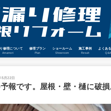
り修理について
修理プラン
ショールーム
施工事例
よくあ
Amamori
Plan
Showroom
Result
Q&
年5月22日
の予報です。屋根・壁・樋に破損