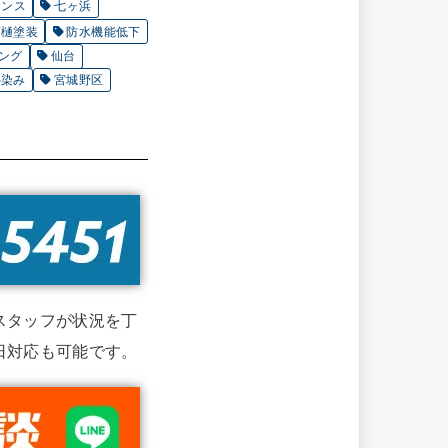
ナンス
七ヶ浜
雨樋塗装
防水機能低下
ング
仙台
井染み
宮城野区
スタッフが状況を丁
日対応も可能です。