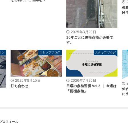
強
険
2025年3月29日
10年ごとに屋根点検が必要で
す。
ログ
スタッフブログ
スタッフブログ
2025年8月15日
2026年7月26日
打ち合わせ
日曜の点検習慣 Vol.2 ｜ 今週は
仙
「雨樋点検」
に