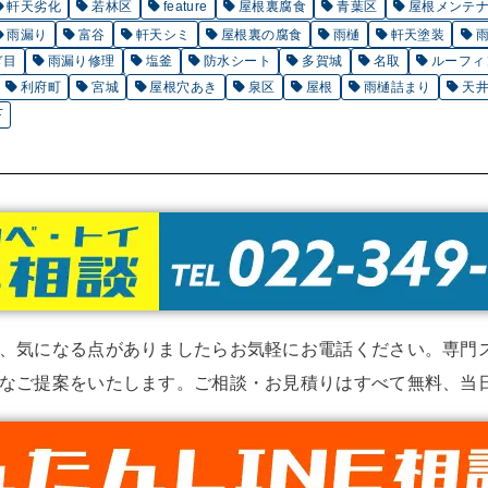
軒天劣化
若林区
feature
屋根裏腐食
青葉区
屋根メンテ
雨漏り
富谷
軒天シミ
屋根裏の腐食
雨樋
軒天塗装
ぎ目
雨漏り修理
塩釜
防水シート
多賀城
名取
ルーフィ
利府町
宮城
屋根穴あき
泉区
屋根
雨樋詰まり
天
下
、気になる点がありましたらお気軽にお電話ください。専門
なご提案をいたします。ご相談・お見積りはすべて無料、当