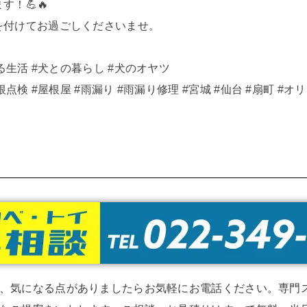
！💪🔥
を付けてお過ごしくださいませ。
る生活
#犬との暮らし
#犬のオヤツ
根点検
#屋根屋
#雨漏り
#雨漏り修理
#宮城
#仙台
#扇町
#オ
、気になる点がありましたらお気軽にお電話ください。専門