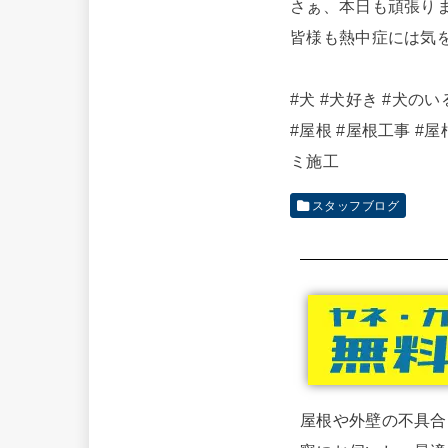
さぁ、本日も頑張ります
皆様も熱中症には気
#犬
#犬好き
#犬のい
#屋根
#屋根工事
#屋
ミ施工
スタッフブログ
屋根や外壁の不具合