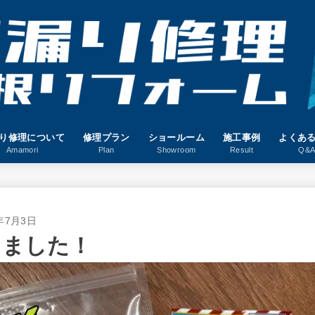
り修理について
修理プラン
ショールーム
施工事例
よくあ
Amamori
Plan
Showroom
Result
Q&
5年7月3日
きました！