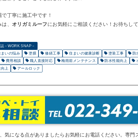
場で丁寧に施工中です！
みは、
オリガミルーフ
にお気軽にご相談ください！お待ちし
－WORK SNAP－
住まいの悩み
塗膜
修繕工事
住まいの健康診断
塗装工事
防
費用相談
職人直接対応
梅雨前メンテナンス
防水性能向上
性向上
アールロック
、気になる点がありましたらお気軽にお電話ください。専門