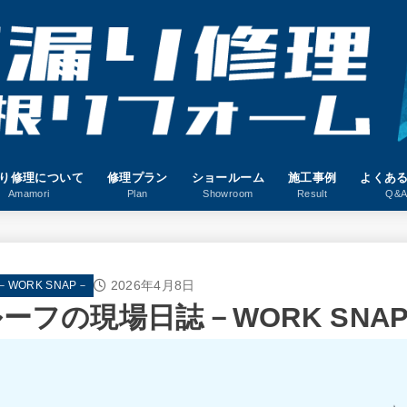
り修理について
修理プラン
ショールーム
施工事例
よくあ
Amamori
Plan
Showroom
Result
Q&
2026年4月8日
ORK SNAP－
ーフの現場日誌－WORK SNAP