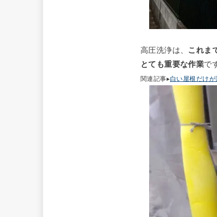
高圧洗浄は、
これま
とても重要な作業
で
関連記事▸
白い屋根だけが