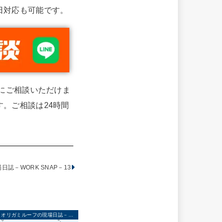
日対応も可能です。
単にご相談いただけま
。ご相談は24時間
誌－WORK SNAP－13
オリガミルーフの現場日誌－WORK SNAP－