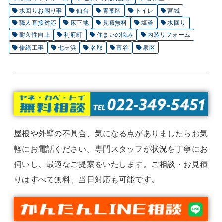
水回りお困り事
仙台
青葉区
トイレ
宮城
職人直接対応
床下地
見積無料
塩釜
水回り
耐久性向上
利府町
住まいの悩み
内装リフォーム
修繕工事
七ヶ浜
名取
富谷
泉区
屋根や外壁の不具合、気になる点がありましたらお気
軽にお電話ください。専門スタッフが状況を丁寧にお
伺いし、最適なご提案をいたします。ご相談・お見積
りはすべて無料、当日対応も可能です。