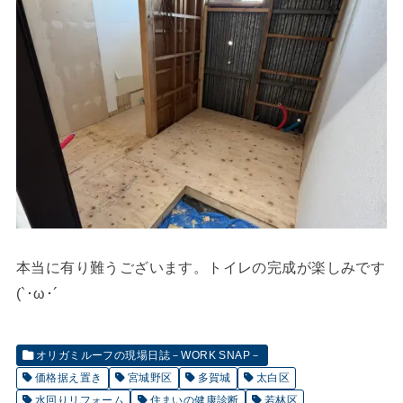
本当に有り難うございます。トイレの完成が楽しみです
(`･ω･´
オリガミルーフの現場日誌－WORK SNAP－
価格据え置き
宮城野区
多賀城
太白区
水回りリフォーム
住まいの健康診断
若林区