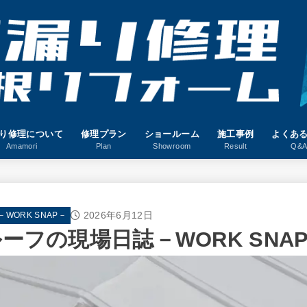
り修理について
修理プラン
ショールーム
施工事例
よくあ
Amamori
Plan
Showroom
Result
Q&
2026年6月12日
ORK SNAP－
ーフの現場日誌－WORK SNAP