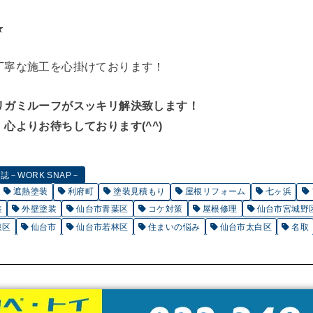
★
丁寧な施工を心掛けております！
リガミルーフがスッキリ解決致します！
心よりお待ちしております(^^)
－WORK SNAP－
遮熱塗装
利府町
塗装見積もり
屋根リフォーム
七ヶ浜
装
外壁塗装
仙台市青葉区
コケ対策
屋根修理
仙台市宮城野
泉区
仙台市
仙台市若林区
住まいの悩み
仙台市太白区
名取