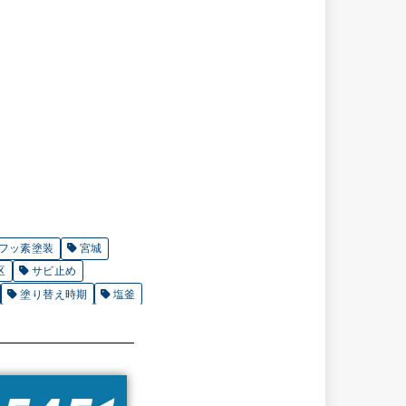
フッ素塗装
宮城
区
サビ止め
塗り替え時期
塩釜