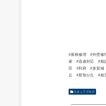
#屋根修理 #外壁修
家 #迅速対応 #相
区 #利府 #多賀城
丘 #那智が丘 #相
スタッフブログ