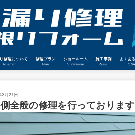
り修理について
修理プラン
ショールーム
施工事例
よくあ
Amamori
Plan
Showroom
Result
Q&
年3月21日
外側全般の修理を行っております