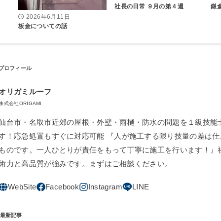
社長の日常 ９月の第４週
鎌
2026年6月11日
板金についての話
オリガミルーフ
株式会社ORIGAMI
仙台市・名取市近郊の屋根・外壁・雨樋・防水の問題を１級技能
す！応急処置もすぐに対応可能 『人が施工する限り技量の差は仕
ものです。一人ひとりが責任をもって丁寧に施工を行います！』
術力と高品質が強みです。まずはご相談ください。