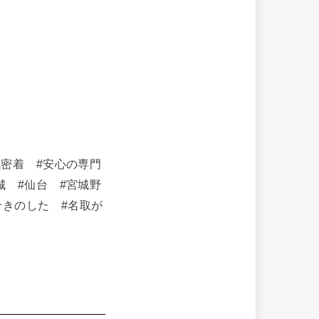
域密着 #安心の専門
城 #仙台 #宮城野
せきのした #名取が