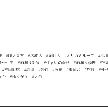
理 #職人直営 #名取店 #扇町店 #オリガミルーフ #地
談受付中 #雨漏り対策 #住まいの保護 #雨漏り修理 #宮
 #福田町駅 #岩切 #苦竹 #塩釜 #東仙台 #館腰 #杜
互台 #ゆりが丘 #太白