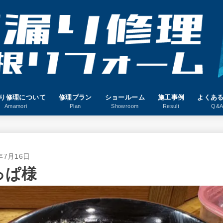
り修理について
修理プラン
ショールーム
施工事例
よくあ
Amamori
Plan
Showroom
Result
Q&
年7月16日
っぱ様