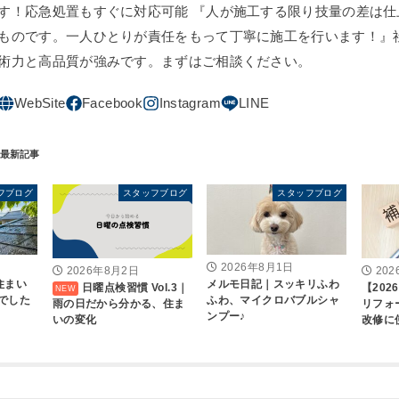
す！応急処置もすぐに対応可能 『人が施工する限り技量の差は仕
ものです。一人ひとりが責任をもって丁寧に施工を行います！』
術力と高品質が強みです。まずはご相談ください。
フブログ
スタッフブログ
スタッフブログ
2026年8月1日
2026年8月2日
20
住まい
メルモ日記｜スッキリふわ
日曜点検習慣 Vol.3｜
【20
でした
ふわ、マイクロバブルシャ
雨の日だから分かる、住ま
リフォ
ンプー♪
いの変化
改修に