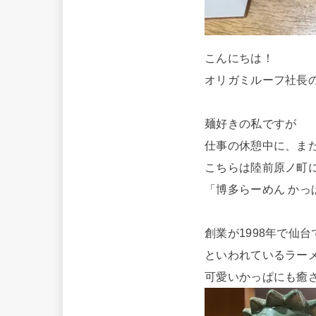
こんにちは！
オリガミルーフ社長
麺好きの私ですが
仕事の休憩中に、ま
こちらは陸前原ノ町
「博多らーめん かっ
創業が1998年で仙
といわれているラー
可愛いかっぱにも癒