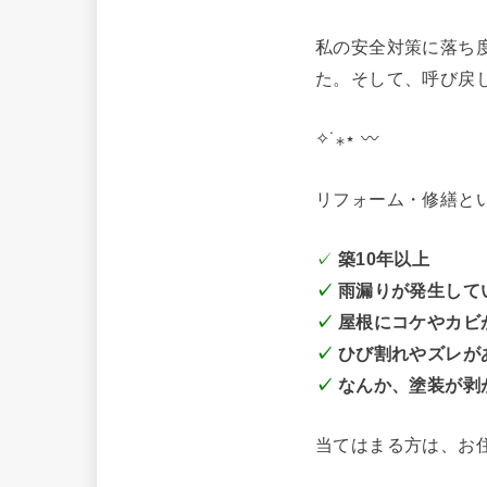
私の安全対策に落ち
た。そして、呼び戻
✧˙⁎⋆ 〰
リフォーム・修繕と
✓
築10年以上
✓
雨漏りが発生して
✓
屋根にコケやカビ
✓
ひび割れやズレが
✓
なんか、塗装が剥
当てはまる方は、お