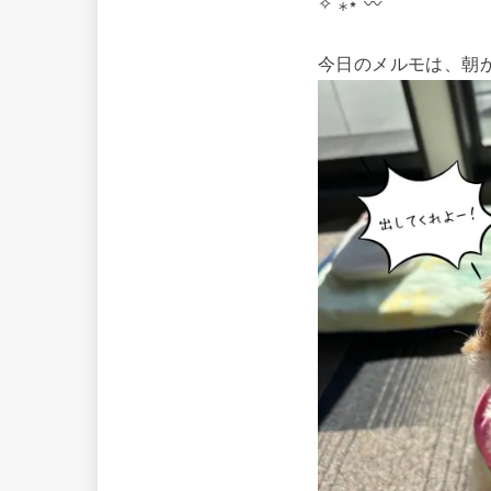
✧˙⁎⋆ 〰
今日のメルモは、朝