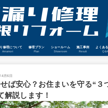
り修理について
修理プラン
ショールーム
施工事例
よくあ
Amamori
Plan
Showroom
Result
Q&
6年4月6日
せば安心？お住まいを守る“３
て解説します！