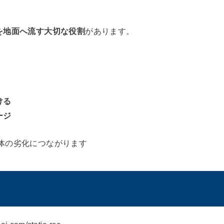
を地面へ流す大切な役割
があります。
ける
ージ
全体の劣化につながります