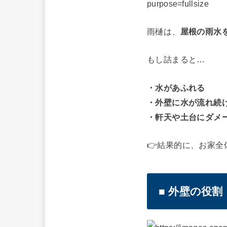
雨樋は、
屋根の雨水
もし詰まると…
・水があふれる
・外壁に水が流れ続
・軒天や土台にダメ
👉結果的に、お家
■ 外壁の役割