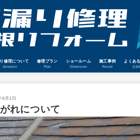
り修理について
修理プラン
ショールーム
施工事例
よくあ
Amamori
Plan
Showroom
Result
Q&
6年6月1日
剥がれについて