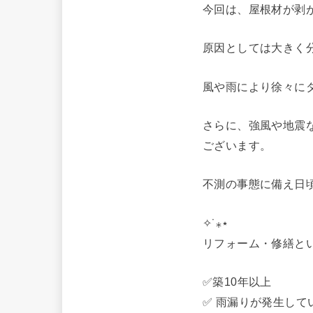
今回は、屋根材が剥
原因としては大きく
風や雨により徐々に
さらに、強風や地震
ございます。
不測の事態に備え日
✧˙⁎⋆
リフォーム・修繕と
✅築10年以上
✅ 雨漏りが発生して