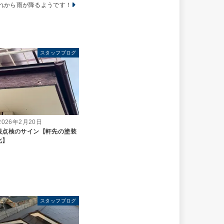
れから雨が降るようです！
スタッフブログ
2026年2月20日
根点検のサイン【軒先の塗装
化】
スタッフブログ