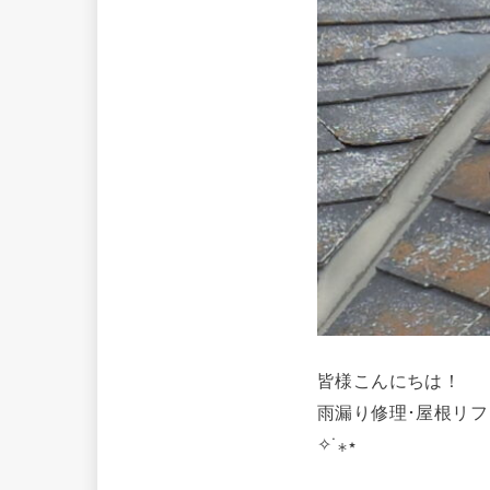
皆様こんにちは！
雨漏り修理･屋根リ
✧˙⁎⋆