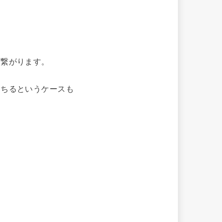
。
に繋がります。
落ちるというケースも