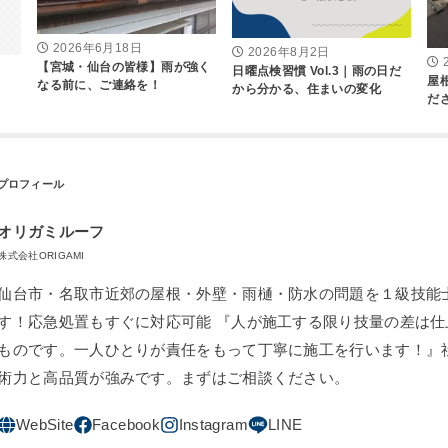
2026年6月18日
2026年8月2日
【宮城・仙台の皆様】雨が強く
日曜点検習慣 Vol.3｜雨の日だ
屋
なる前に、ご連絡を！
から分かる、住まいの変化
だ
オリガミルーフ
株式会社ORIGAMI
仙台市・名取市近郊の屋根・外壁・雨樋・防水の問題を１級技能
す！応急処置もすぐに対応可能 『人が施工する限り技量の差は仕
ものです。一人ひとりが責任をもって丁寧に施工を行います！』
術力と高品質が強みです。まずはご相談ください。