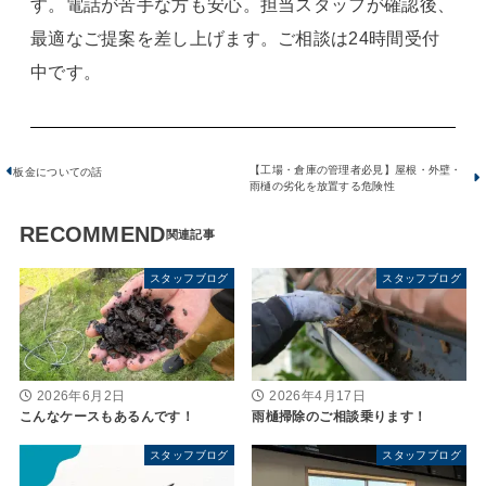
す。電話が苦手な方も安心。担当スタッフが確認後、
最適なご提案を差し上げます。ご相談は24時間受付
中です。
【工場・倉庫の管理者必見】屋根・外壁・
板金についての話
雨樋の劣化を放置する危険性
RECOMMEND
スタッフブログ
スタッフブログ
2026年6月2日
2026年4月17日
こんなケースもあるんです！
雨樋掃除のご相談乗ります！
スタッフブログ
スタッフブログ