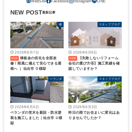
NEW POST
棟
スタッフブログ
2026年8月7日
2026年8月6日
棟板金の劣化を全面改
【失敗しないリフォーム
修！雨風に備えて安心できる屋
会社の選び方④】施工実績を確
根へ ｜ 仙台市 Ｏ様邸
認していますか？
ベランダ
スタッフブログ
2026年8月4日
2026年8月3日
ベランダの笠木を新設・防水塗
昨日の雨でお住まいに変化はあ
装を施工しました｜仙台市 Ｕ様
りませんでしたか？
邸