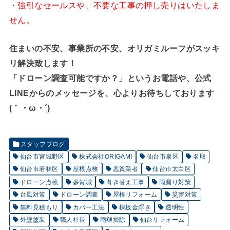
・強引なセールスや、不要な工事の押し売りはいたしま
せん。
住まいの不安、事業所の不安、オリガミルーフがスッキ
リ解決致します！
「ドローン調査可能ですか？」というお電話や、公式
LINEからのメッセージを、心よりお待ちしております
(｀・ω・´)ゞ
スタッフブログ
仙台市宮城野区
株式会社ORIGAMI
仙台市泉区
名取
仙台市若林区
屋根点検
悪質業者
仙台市太白区
ドローン点検
多賀城
葺き替え工事
雨漏り対策
台風対策
ドローン調査
屋根リフォーム
災害対策
無料見積もり
カバー工法
棟板金浮き
透明性
外壁塗装
職人社長
雨樋掃除
仙台リフォーム