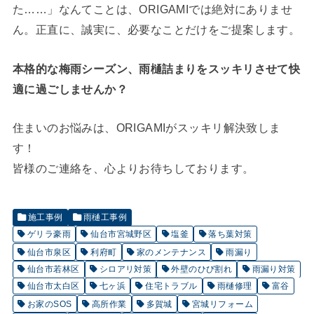
た……」なんてことは、ORIGAMIでは絶対にありませ
ん。正直に、誠実に、必要なことだけをご提案します。
本格的な梅雨シーズン、雨樋詰まりをスッキリさせて快
適に過ごしませんか？
住まいのお悩みは、ORIGAMIがスッキリ解決致しま
す！
皆様のご連絡を、心よりお待ちしております。
施工事例
雨樋工事例
ゲリラ豪雨
仙台市宮城野区
塩釜
落ち葉対策
仙台市泉区
利府町
家のメンテナンス
雨漏り
仙台市若林区
シロアリ対策
外壁のひび割れ
雨漏り対策
仙台市太白区
七ヶ浜
住宅トラブル
雨樋修理
富谷
お家のSOS
高所作業
多賀城
宮城リフォーム