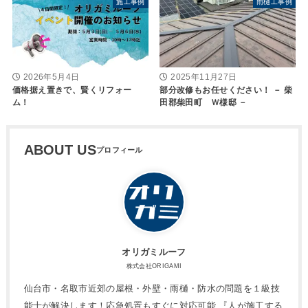
施工事例
雨樋工事例
2026年5月4日
2025年11月27日
価格据え置きで、賢くリフォー
部分改修もお任せください！ － 柴
ム！
田郡柴田町 Ｗ様邸 －
ABOUT US
オリガミルーフ
株式会社ORIGAMI
仙台市・名取市近郊の屋根・外壁・雨樋・防水の問題を１級技
能士が解決します！応急処置もすぐに対応可能 『人が施工する