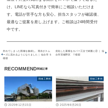
け。LINEなら写真付きで簡単にご相談いただけま
す。電話が苦手な方も安心。担当スタッフが確認後、
最適なご提案を差し上げます。ご相談は24時間受付
中です。
外れてしまった雨樋を修繕し、雨水がスム
劣化した屋根をカバー工法で綺麗に② ｜ 仙
ーズに流れるようになりました｜ 仙台市 Ｓ
台市宮城野区 Ｔ様邸
様邸
RECOMMEND
雨樋工事例
雨樋工事例
2025年12月15日
2025年8月26日