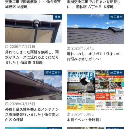
交換工事で問題解決！ － 仙台市宮
雨樋交換工事でお住まいを長持ち
城野区 Ｍ様邸 －
に － 若林区 六丁の目 Ｓ様邸 －
補修
施工事例
2026年7月21日
2026年5月7日
外れてしまった雨樋を修繕し、雨
晴れ、のち、オリガミ！住まいの
水がスムーズに流れるようになり
お悩みはオリガミへ！
ました｜ 仙台市 Ｓ様邸
雨樋工事例
施工事例
2026年3月16日
外観と耐久性を整えるメンテナン
2026年5月6日
ス雨樋塗装行いました｜仙台市太
本日イベント最終日！
白区 O様邸