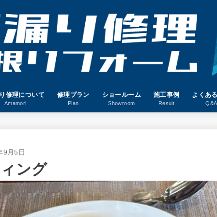
り修理について
修理プラン
ショールーム
施工事例
よくあ
Amamori
Plan
Showroom
Result
Q&
5年9月5日
ティング