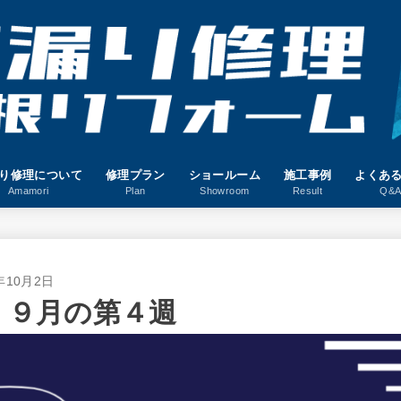
り修理について
修理プラン
ショールーム
施工事例
よくあ
Amamori
Plan
Showroom
Result
Q&
年10月2日
 ９月の第４週