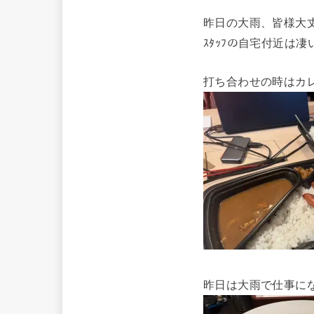
昨日の大雨、皆様大
ｽﾀｯﾌの自宅付近は
打ち合わせの時はカ
昨日は大雨で仕事に