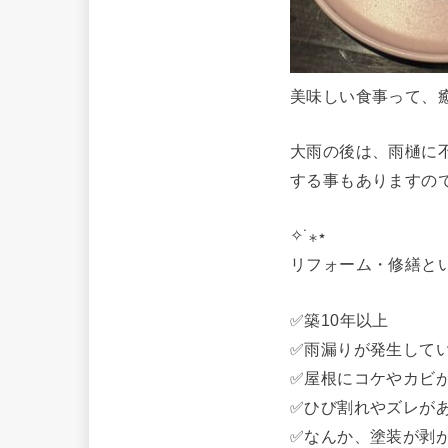
美味しい食事って、
大雨の後は、雨樋に
する事もありますの
✧˙⁎⋆
リフォーム・修繕と
✅築10年以上
✅雨漏りが発生して
✅屋根にコケやカビ
✅ひび割れやズレが
✅なんか、塗装が剥