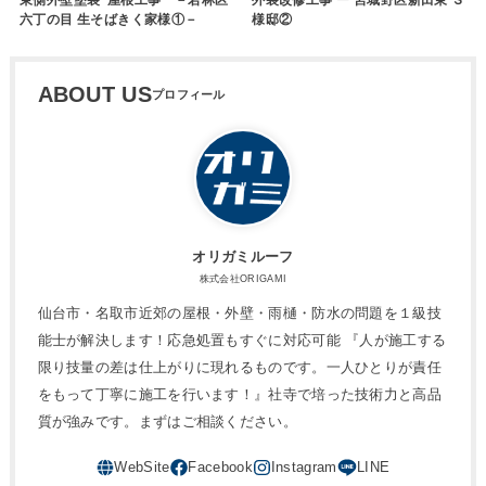
東側外壁塗装･屋根工事 －若林区
外装改修工事 ー 宮城野区新田東 Ｓ
六丁の目 生そばきく家様①－
様邸②
ABOUT US
オリガミルーフ
株式会社ORIGAMI
仙台市・名取市近郊の屋根・外壁・雨樋・防水の問題を１級技
能士が解決します！応急処置もすぐに対応可能 『人が施工する
限り技量の差は仕上がりに現れるものです。一人ひとりが責任
をもって丁寧に施工を行います！』社寺で培った技術力と高品
質が強みです。まずはご相談ください。