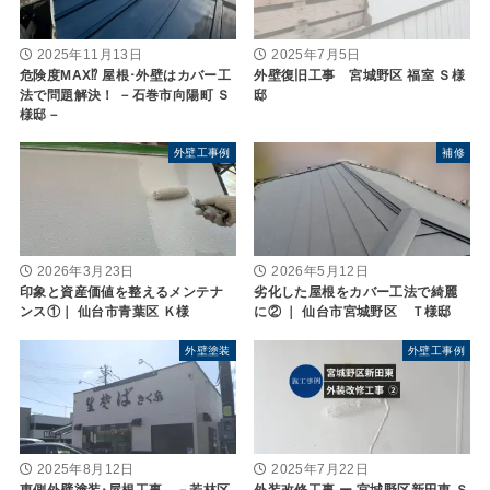
2025年11月13日
2025年7月5日
危険度MAX⁉ 屋根･外壁はカバー工
外壁復旧工事 宮城野区 福室 Ｓ様
法で問題解決！ －石巻市向陽町 Ｓ
邸
様邸－
外壁工事例
補修
2026年3月23日
2026年5月12日
印象と資産価値を整えるメンテナ
劣化した屋根をカバー工法で綺麗
ンス①｜ 仙台市青葉区 Ｋ様
に② ｜ 仙台市宮城野区 Ｔ様邸
外壁塗装
外壁工事例
2025年8月12日
2025年7月22日