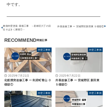
中です。
東側外壁塗装･屋根工事 －若林区六丁の目
外装改修工事 ー 宮城野区新田東 Ｓ様邸②
生そばきく家様①－
RECOMMEND
外壁工事例
外壁工事例
2025年7月21日
2025年7月22日
化粧煙突改修工事 ー 利府町青山 Ｏ
外装改修工事 ー 宮城野区 新田東
様邸①
Ｓ様邸①
外壁工事例
外壁工事例