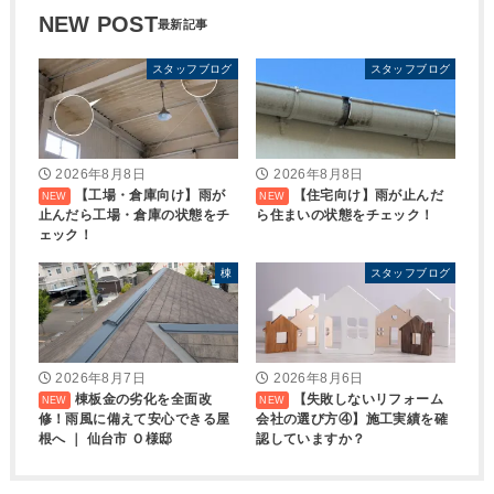
NEW POST
スタッフブログ
スタッフブログ
2026年8月8日
2026年8月8日
【工場・倉庫向け】雨が
【住宅向け】雨が止んだ
止んだら工場・倉庫の状態をチ
ら住まいの状態をチェック！
ェック！
棟
スタッフブログ
2026年8月7日
2026年8月6日
棟板金の劣化を全面改
【失敗しないリフォーム
修！雨風に備えて安心できる屋
会社の選び方④】施工実績を確
根へ ｜ 仙台市 Ｏ様邸
認していますか？