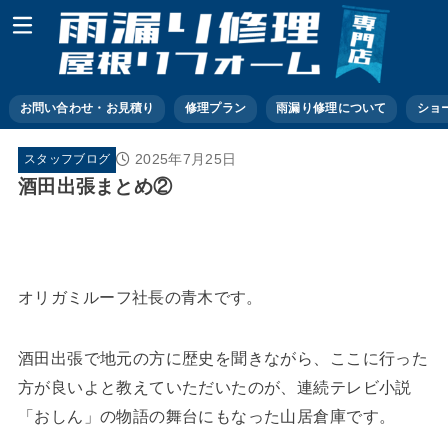
お問い合わせ・お見積り
修理プラン
雨漏り修理について
ショ
2025年7月25日
スタッフブログ
酒田出張まとめ②
オリガミルーフ社長の青木です。
酒田出張で地元の方に歴史を聞きながら、ここに行った
方が良いよと教えていただいたのが、連続テレビ小説
「おしん」の物語の舞台にもなった山居倉庫です。