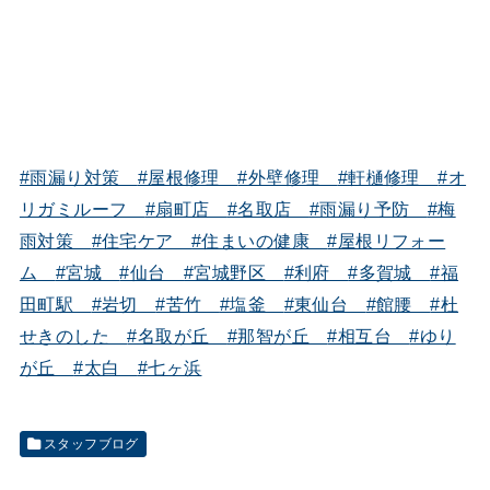
#雨漏り対策
#屋根修理
#外壁修理
#軒樋修理
#オ
リガミルーフ
#扇町店
#名取店
#雨漏り予防
#梅
雨対策
#住宅ケア
#住まいの健康
#屋根リフォー
ム
#宮城
#仙台
#宮城野区
#利府
#多賀城
#福
田町駅
#岩切
#苦竹
#塩釜
#東仙台
#館腰
#杜
せきのした
#名取が丘
#那智が丘
#相互台
#ゆり
が丘
#太白
#七ヶ浜
スタッフブログ