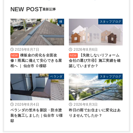
NEW POST
棟
スタッフブログ
2026年8月7日
2026年8月6日
棟板金の劣化を全面改
【失敗しないリフォーム
修！雨風に備えて安心できる屋
会社の選び方④】施工実績を確
根へ ｜ 仙台市 Ｏ様邸
認していますか？
ベランダ
スタッフブログ
2026年8月4日
2026年8月3日
ベランダの笠木を新設・防水塗
昨日の雨でお住まいに変化はあ
装を施工しました｜仙台市 Ｕ様
りませんでしたか？
邸