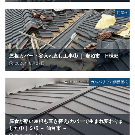
瓦屋根
屋根カバー・谷入れ直し工事① ｜ 岩沼市 H様邸
2026年6月27日
ガルバリウム鋼板屋根
腐食が酷い屋根も葺き替え/カバーで生まれ変わりま
した①｜Ｓ様 － 仙台市 －