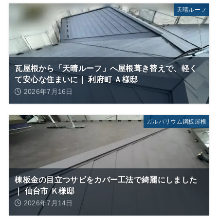
天晴ルーフ
瓦屋根から「天晴ルーフ」へ屋根葺き替えで、軽く
て安心な住まいに｜ 利府町 Ａ様邸
2026年7月16日
ガルバリウム鋼板屋根
棟板金の目立つサビをカバー工法で綺麗にしました
｜ 仙台市 Ｋ様邸
2026年7月14日