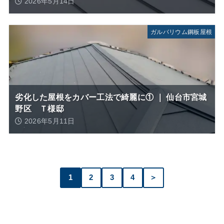
2026年5月14日
ガルバリウム鋼板屋根
劣化した屋根をカバー工法で綺麗に① ｜ 仙台市宮城
野区 Ｔ様邸
2026年5月11日
1
2
3
4
＞