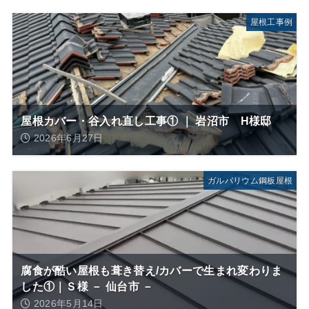
屋根工事例
屋根カバー・谷入れ直し工事① ｜ 岩沼市 H様邸
2026年6月27日
ガルバリウム鋼板屋根
腐食が酷い屋根も葺き替え/カバーで生まれ変わりま
した①｜Ｓ様 － 仙台市 －
2026年5月14日