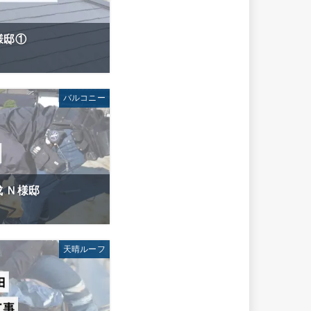
様邸①
バルコニー
成 Ｎ様邸
天晴ルーフ