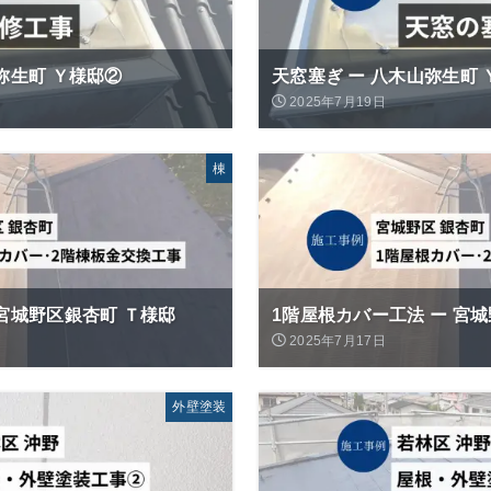
弥生町 Ｙ様邸②
天窓塞ぎ ー 八木山弥生町
2025年7月19日
棟
 宮城野区銀杏町 Ｔ様邸
1階屋根カバー工法 ー 宮
2025年7月17日
外壁塗装