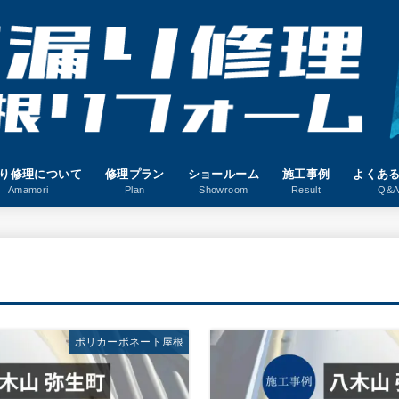
り修理について
修理プラン
ショールーム
施工事例
よくあ
Amamori
Plan
Showroom
Result
Q&
ポリカーボネート屋根