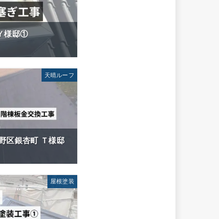
 Ｙ様邸①
天晴ルーフ
城野区銀杏町 Ｔ様邸
屋根塗装