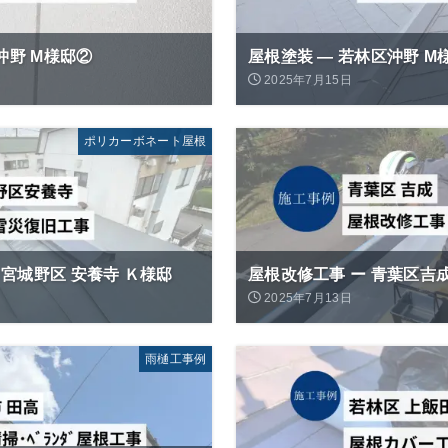
沖野 M様邸②
屋根塗装 ― 若林区沖野 M
2025年7月15日
ポリカーボネート屋根
宮城野区 安養寺 Ｋ様邸
屋根改修工事 ー 青葉区吉
2025年7月13日
雨樋工事例