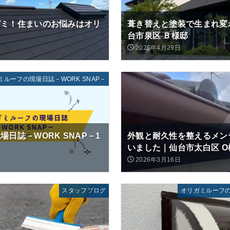
ガミ！住まいのお悩みはオリ
葺き替えと塗装で生まれ変
台市泉区 Ｂ様邸
2026年4月29日
ミルーフの現場日誌－WORK SNAP－
日誌－WORK SNAP－1
外観と耐久性を整えるメン
いました｜仙台市太白区 O
2026年3月16日
スタッフブログ
オリガミルーフの