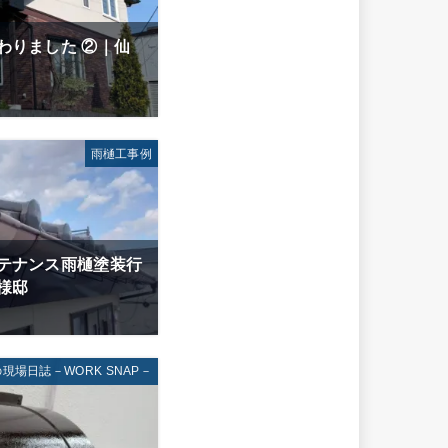
わりました ②｜仙
雨樋工事例
テナンス雨樋塗装行
様邸
現場日誌－WORK SNAP－