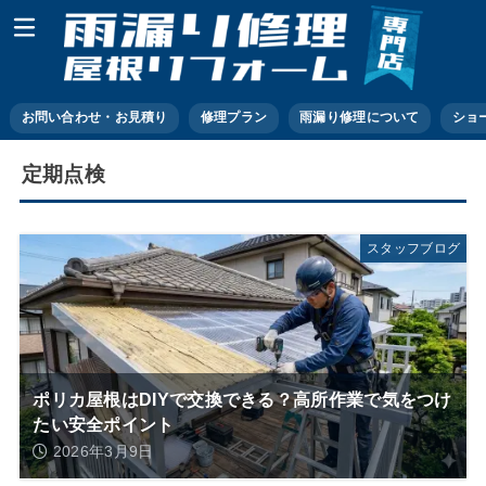
お問い合わせ・お見積り
修理プラン
雨漏り修理について
ショ
定期点検
スタッフブログ
ポリカ屋根はDIYで交換できる？高所作業で気をつけ
たい安全ポイント
2026年3月9日