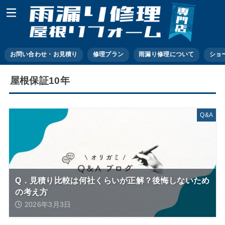
お問い合わせ・お見積り
修理プラン
雨漏り修理について
ショ
屋根保証10年
Q&A
Q．見積り比較は何社くらいが正解？後悔しないため
の考え方
2026年3月3日