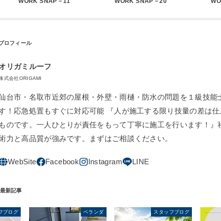
WORK SNAP－11
WORK SNAP－20
WO
オリガミルーフ
株式会社ORIGAMI
仙台市・名取市近郊の屋根・外壁・雨樋・防水の問題を１級技能
す！応急処置もすぐに対応可能 『人が施工する限り技量の差は仕
ものです。一人ひとりが責任をもって丁寧に施工を行います！』
術力と高品質が強みです。まずはご相談ください。
フブログ
ベランダ
スタッフブログ