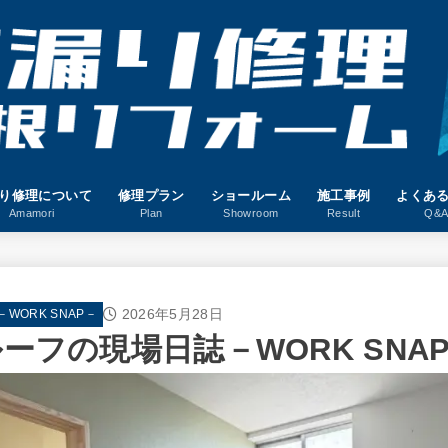
り修理について
修理プラン
ショールーム
施工事例
よくあ
Amamori
Plan
Showroom
Result
Q&
2026年5月28日
ORK SNAP－
ーフの現場日誌－WORK SNAP