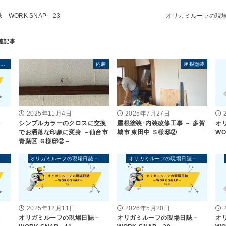
WORK SNAP－23
オリガミルーフの現場日
オリガミルーフの現場日誌－WORK SNAP－
内装
屋根塗装
2025年11月4日
2025年7月27日
－
シンプルカラーのクロスに交換
屋根塗装･内装改修工事 － 多賀
オ
でお洒落な印象に変身 －仙台市
城市 東田中 Ｓ様邸②
WO
青葉区 Ｇ様邸②－
オリガミルーフの現場日誌－WORK SNAP－
オリガミルーフの現場日誌－WORK SNAP－
オリガミルーフの現場日誌－WORK SNAP－
2025年12月11日
2026年5月20日
－
オリガミルーフの現場日誌－
オリガミルーフの現場日誌－
オ