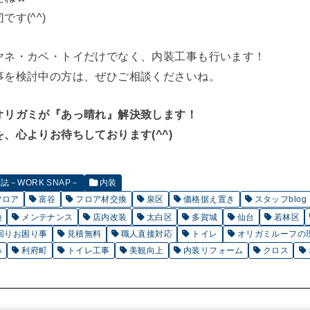
す(^^)
ヤネ・カベ・トイだけでなく、内装工事も行います！
事を検討中の方は、ぜひご相談くださいね。
オリガミが『あっ晴れ』解決致します！
、心よりお待ちしております(^^)
－WORK SNAP－
内装
フロア
富谷
フロア材交換
泉区
価格据え置き
スタッフblog
換
メンテナンス
店内改装
太白区
多賀城
仙台
若林区
回りお困り事
見積無料
職人直接対応
トイレ
オリガミルーフの
み
利府町
トイレ工事
美観向上
内装リフォーム
クロス