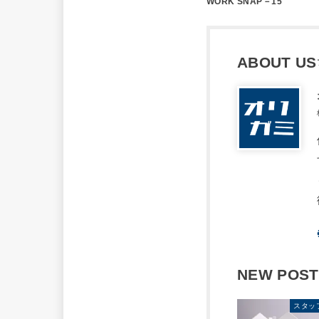
WORK SNAP－15
ABOUT US
NEW POST
スタッ