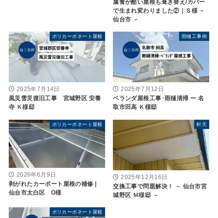
腐食が酷い屋根も葺き替え/カバー
で生まれ変わりました②｜Ｓ様 －
仙台市 －
ポリカーボネート屋根
雨樋工事例
2025年7月14日
2025年7月12日
風災雪災復旧工事 宮城野区 安養
ベランダ屋根工事･雨樋清掃 ー 名
寺 Ｋ様邸
取市田高 Ｋ様邸
ポリカーボネート屋根
軒天
2026年6月9日
2025年12月16日
剥がれたカーポート屋根の補修 |
交換工事で問題解決！ － 仙台市宮
仙台市太白区 O様
城野区 Ｍ様邸 －
ポリカーボネート屋根