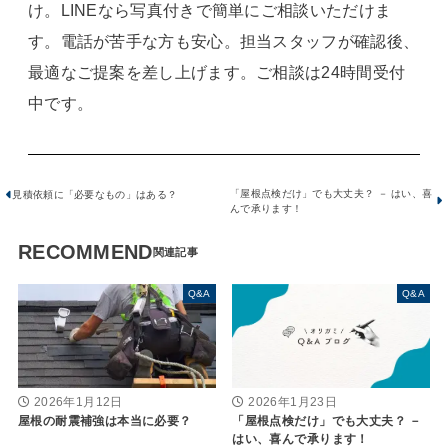
け。LINEなら写真付きで簡単にご相談いただけま
す。電話が苦手な方も安心。担当スタッフが確認後、
最適なご提案を差し上げます。ご相談は24時間受付
中です。
「屋根点検だけ」でも大丈夫？ － はい、喜
見積依頼に「必要なもの」はある？
んで承ります！
RECOMMEND
Q&A
Q&A
2026年1月23日
2026年1月12日
「屋根点検だけ」でも大丈夫？ －
屋根の耐震補強は本当に必要？
はい、喜んで承ります！