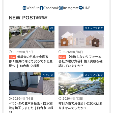
NEW POST
棟
スタッフブログ
2026年8月7日
2026年8月6日
棟板金の劣化を全面改
【失敗しないリフォーム
修！雨風に備えて安心できる屋
会社の選び方④】施工実績を確
根へ ｜ 仙台市 Ｏ様邸
認していますか？
ベランダ
スタッフブログ
2026年8月4日
2026年8月3日
ベランダの笠木を新設・防水塗
昨日の雨でお住まいに変化はあ
装を施工しました｜仙台市 Ｕ様
りませんでしたか？
邸