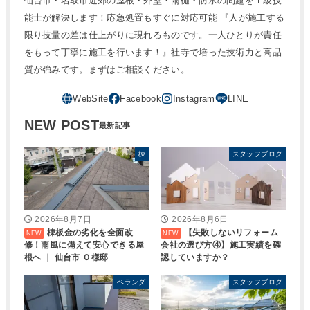
仙台市・名取市近郊の屋根・外壁・雨樋・防水の問題を１級技
能士が解決します！応急処置もすぐに対応可能 『人が施工する
限り技量の差は仕上がりに現れるものです。一人ひとりが責任
をもって丁寧に施工を行います！』社寺で培った技術力と高品
質が強みです。まずはご相談ください。
NEW POST
棟
スタッフブログ
2026年8月7日
2026年8月6日
棟板金の劣化を全面改
【失敗しないリフォーム
修！雨風に備えて安心できる屋
会社の選び方④】施工実績を確
根へ ｜ 仙台市 Ｏ様邸
認していますか？
ベランダ
スタッフブログ