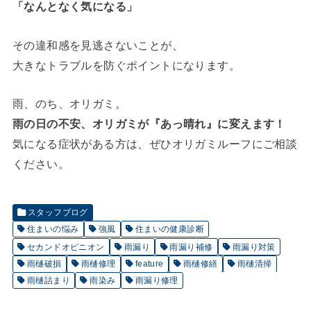
「なんとなく気になる」
その違和感を見逃さないことが、
大きなトラブルを防ぐポイントになります。
雨、のち、オリガミ。
雨の日の不安、オリガミが『あっ晴れ』に変えます！
気になる症状がある方は、ぜひオリガミルーフにご相談
ください。
スタッフブログ
住まいの悩み
強風
住まいの健康診断
セカンドオピニオン
雨漏り
雨漏り補修
雨漏り対策
雨樋破損
雨樋修理
feature
雨樋修繕
雨樋清掃
雨樋詰まり
雨染み
雨漏り修理