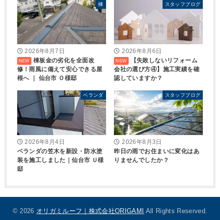
棟
スタッフブログ
2026年8月7日
2026年8月6日
棟板金の劣化を全面改
【失敗しないリフォーム
修！雨風に備えて安心できる屋
会社の選び方④】施工実績を確
根へ ｜ 仙台市 Ｏ様邸
認していますか？
ベランダ
スタッフブログ
2026年8月4日
2026年8月3日
ベランダの笠木を新設・防水塗
昨日の雨でお住まいに変化はあ
装を施工しました｜仙台市 Ｕ様
りませんでしたか？
邸
© 2026
オリガミルーフ｜株式会社ORIGAMI
All Rights Reserved.