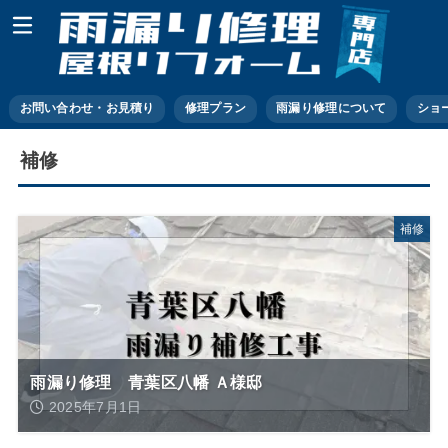
お問い合わせ・お見積り
修理プラン
雨漏り修理について
ショ
補修
補修
雨漏り修理 青葉区八幡 Ａ様邸
2025年7月1日