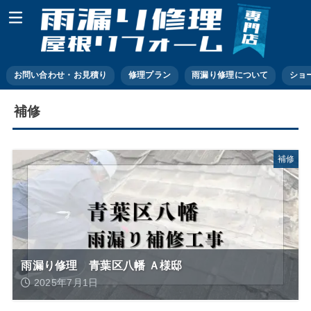
お問い合わせ・お見積り
修理プラン
雨漏り修理について
ショ
補修
補修
雨漏り修理 青葉区八幡 Ａ様邸
2025年7月1日